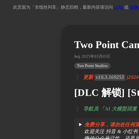
此页面为「非线性列车」静态归档，最新内容请访问
主站
或
镜像
Two Point 
Juij
2025年03月05日 02:51
Two Point Studios
更新
v10.3.169253
[2024
[DLC 解锁] [St
导航员 「AI 大模型
免费分享，请勿在任何
欢迎关注 抖音 & 小红书 & bi
微信公众号
已炸，还是