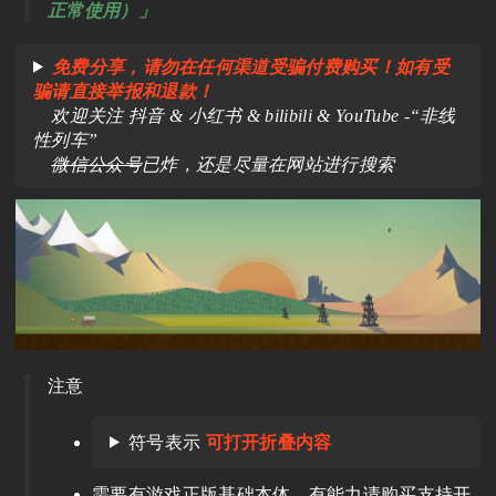
正常使用）」
免费分享，请勿在任何渠道受骗付费购买！如有受
骗请直接举报和退款！
欢迎关注 抖音 & 小红书 & bilibili & YouTube -“非线
性列车”
微信公众号
已炸，还是尽量在网站进行搜索
注意
符号表示
可打开折叠内容
需要有游戏正版基础本体，有能力请购买支持开