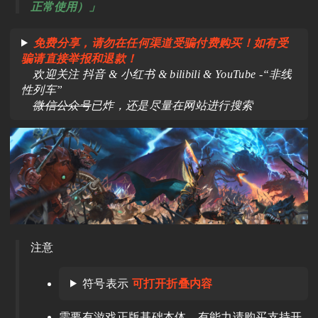
正常使用）」
免费分享，请勿在任何渠道受骗付费购买！如有受
骗请直接举报和退款！
欢迎关注 抖音 & 小红书 & bilibili & YouTube -“非线
性列车”
微信公众号
已炸，还是尽量在网站进行搜索
注意
符号表示
可打开折叠内容
需要有游戏正版基础本体，有能力请购买支持开