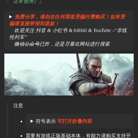
正常使用）」
免费分享，请勿在任何渠道受骗付费购买！如有受
骗请直接举报和退款！
欢迎关注 抖音 & 小红书 & bilibili & YouTube -“非线
性列车”
微信公众号
已炸，还是尽量在网站进行搜索
注意
符号表示
可打开折叠内容
需要有游戏正版基础本体，有能力请购买支持开