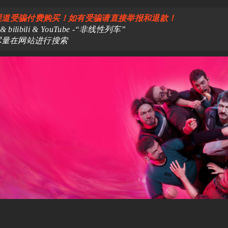
渠道受骗付费购买！如有受骗请直接举报和退款！
libili & YouTube -“非线性列车”
尽量在网站进行搜索