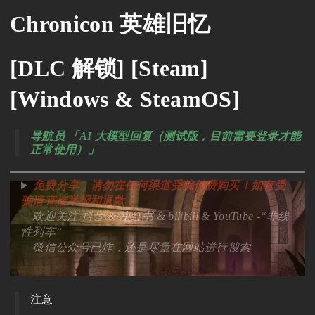
Chronicon 英雄旧忆
[DLC 解锁] [Steam]
[Windows & SteamOS]
导航员 「AI 大模型回复（测试版，目前需要登录才能
正常使用）」
免费分享，请勿在任何渠道受骗付费购买！如有受
骗请直接举报和退款！
欢迎关注 抖音 & 小红书 & bilibili & YouTube -“非线
性列车”
微信公众号
已炸，还是尽量在网站进行搜索
注意