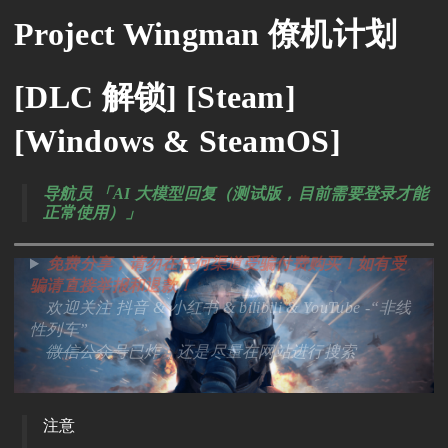
Project Wingman 僚机计划
[DLC 解锁] [Steam]
[Windows & SteamOS]
导航员 「AI 大模型回复（测试版，目前需要登录才能
正常使用）」
免费分享，请勿在任何渠道受骗付费购买！如有受
骗请直接举报和退款！
欢迎关注 抖音 & 小红书 & bilibili & YouTube -“非线
性列车”
微信公众号
已炸，还是尽量在网站进行搜索
注意