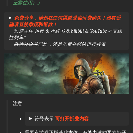
正常使用）」
免费分享，请勿在任何渠道受骗付费购买！如有受
骗请直接举报和退款！
欢迎关注 抖音 & 小红书 & bilibili & YouTube -“非线
性列车”
微信公众号
已炸，还是尽量在网站进行搜索
注意
符号表示
可打开折叠内容
需要有游戏正版基础本体，有能力请购买支持开