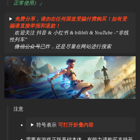
正常使用）」
免费分享，请勿在任何渠道受骗付费购买！如有受
骗请直接举报和退款！
欢迎关注 抖音 & 小红书 & bilibili & YouTube -“非线
性列车”
微信公众号
已炸，还是尽量在网站进行搜索
注意
符号表示
可打开折叠内容
需要有游戏正版基础本体，有能力请购买支持开