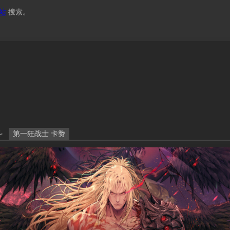
站
搜索。
斗
第一狂战士 卡赞