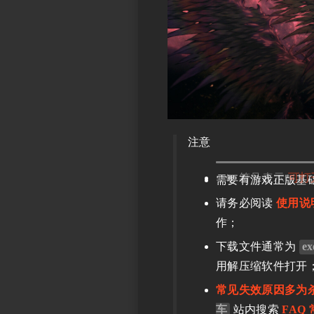
注意
符号表示
可打
需要有游戏正版基
请务必阅读
使用说
作；
下载文件通常为
ex
用解压缩软件打开
常见失效原因多为
车
站内搜索
FAQ