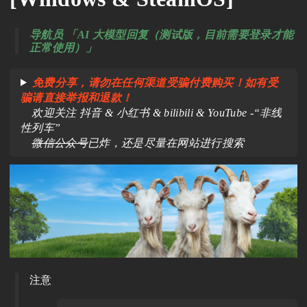
导航员 「AI 大模型回复（测试版，目前需要登录才能
正常使用）」
免费分享，请勿在任何渠道受骗付费购买！如有受
骗请直接举报和退款！
欢迎关注 抖音 & 小红书 & bilibili & YouTube -“非线
性列车”
微信公众号
已炸，还是尽量在网站进行搜索
注意