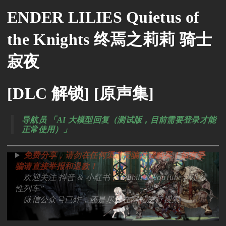
ENDER LILIES Quietus of
the Knights 终焉之莉莉 骑士
寂夜
[DLC 解锁] [原声集]
导航员 「AI 大模型回复（测试版，目前需要登录才能
正常使用）」
免费分享，请勿在任何渠道受骗付费购买！如有受
骗请直接举报和退款！
欢迎关注 抖音 & 小红书 & bilibili & YouTube -“非线
性列车”
微信公众号
已炸，还是尽量在网站进行搜索