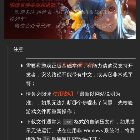
骗请直接举报和退款！
欢迎关注 抖音 & 小红书 & bilibili & YouTube -“非线
性列车”
微信公众号
已炸，还是尽量在网站进行搜索
注意
符号表示
可打开折叠内容
需要有游戏正版基础本体，有能力请购买支持开
发者，安装路径不能带有中文，或其它非常规字
符；
请务必阅读
使用说明
「最新以网站说明为
准」，如果无法判断哪个步骤出了问题，先校验
游戏文件再重新操作；
下载文件通常为
exe
格式的自解压文件，如果提
示无法运行、或在使用非 Windows 系统时，将后
缀改为
7z
后用解压缩软件打开；