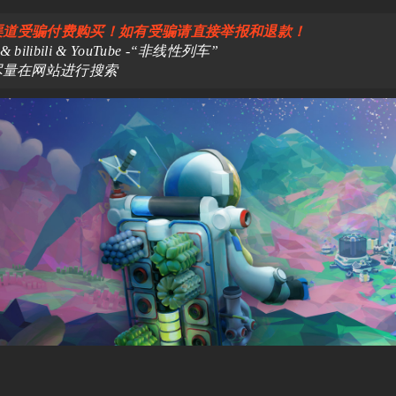
渠道受骗付费购买！如有受骗请直接举报和退款！
libili & YouTube -“非线性列车”
尽量在网站进行搜索